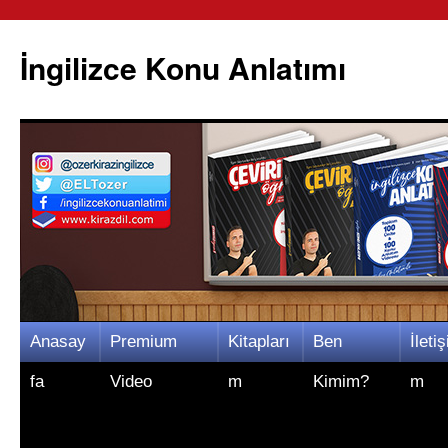
İngilizce Konu Anlatımı
İçeriğe
Anasay
Premium
Kitapları
Ben
İletiş
atla
fa
Video
m
Kimim?
m