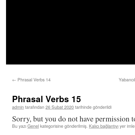
←
Phrasal Verbs 14
Yabancıl
Phrasal Verbs 15
admin
tarafından
26 Şubat 2020
tarihinde gönderildi
Sorry, but you do not have permission to
Bu yazı
Genel
kategorisine gönderilmiş.
Kalıcı bağlantıyı
yer imler