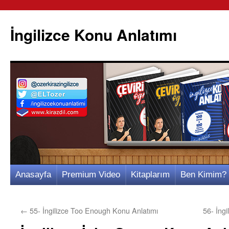
İngilizce Konu Anlatımı
İçeriğe
Anasayfa
Premium Video
Kitaplarım
Ben Kimim?
atla
←
55- İngilizce Too Enough Konu Anlatımı
56- İng