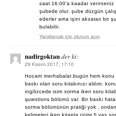
saat 16:00’a kaadar verirseniz
şubede olur. şube düzgün çalış
ederler ama işini aksatan bir 
bulabilir.
Yanıtlamak için oturum açın
nadirgoktan
der ki:
29 Kasım 2017, 17:10
Hocam merhabalar.bugün hem konu a
baskı olan soru kitabınızı aldım. kon
ingilizcede isim sorma iken soru kit
quwstions bölümü var. Bir baskı hata
sorma bölümünün pratiği yok . ondan
kelimeleri iken kitapta ünite 5 yaş so