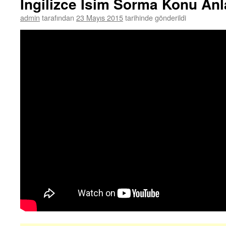
İngilizce İsim Sorma Konu Anl
admin
tarafından
23 Mayıs 2015
tarihinde gönderildi