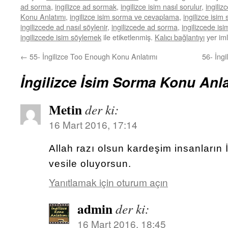
ad sorma
,
ingilizce ad sormak
,
ingilizce isim nasıl sorulur
,
ingiliz
Konu Anlatımı
,
ingilizce isim sorma ve cevaplama
,
ingilizce isim
ingilizcede ad nasıl söylenir
,
ingilizcede ad sorma
,
ingilizcede is
ingilizcede isim söylemek
ile etiketlenmiş.
Kalıcı bağlantıyı
yer iml
←
55- İngilizce Too Enough Konu Anlatımı
56- İng
İngilizce İsim Sorma Konu Anla
Metin
der ki:
16 Mart 2016, 17:14
Allah razı olsun kardeşim insanların
vesile oluyorsun.
Yanıtlamak için oturum açın
admin
der ki:
16 Mart 2016, 18:45