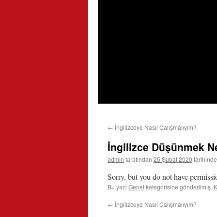
←
İngilizceye Nasıl Çalışmalıyım?
İngilizce Düşünmek N
admin
tarafından
25 Şubat 2020
tarihinde
Sorry, but you do not have permissio
Bu yazı
Genel
kategorisine gönderilmiş.
K
←
İngilizceye Nasıl Çalışmalıyım?