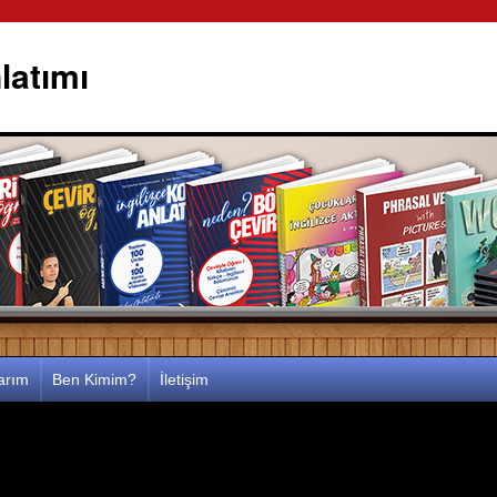
latımı
larım
Ben Kimim?
İletişim