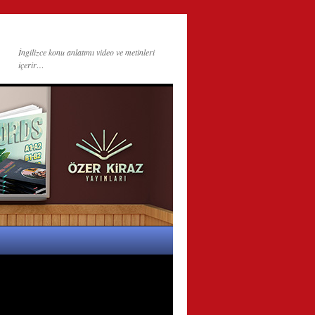
İngilizce konu anlatımı video ve metinleri
içerir…