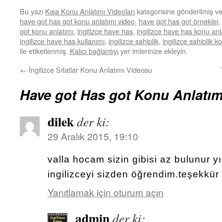
Bu yazı
Kısa Konu Anlatımı Videoları
kategorisine gönderilmiş v
have got has got konu anlatımı video
,
have got has got örnekler
got konu anlatımı
,
ingilizce have has
,
ingilizce have has konu anl
ingilizce have has kullanımı
,
ingilizce sahiplik
,
ingilizce sahiplik 
ile etiketlenmiş.
Kalıcı bağlantıyı
yer imlerinize ekleyin.
←
İngilizce Sıfatlar Konu Anlatımı Videosu
Have got Has got Konu Anlatım
dilek
der ki:
29 Aralık 2015, 19:10
valla hocam sizin gibisi az bulunur y
ingilizceyi sizden öğrendim.teşekkür
Yanıtlamak için oturum açın
admin
der ki: