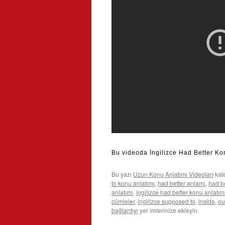
Bu videoda İngilizce Had Better K
Bu yazı
Uzun Konu Anlatımı Videoları
kat
to konu anlatımı
,
had better anlamı
,
had be
anlatımı
,
ingilizce had better konu anlatım
cümleler
,
ingilizce supposed to
,
inside
,
ou
bağlantıyı
yer imlerinize ekleyin.