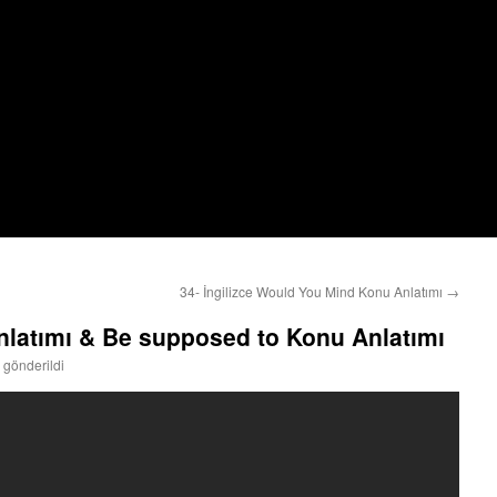
34- İngilizce Would You Mind Konu Anlatımı
→
nlatımı & Be supposed to Konu Anlatımı
 gönderildi