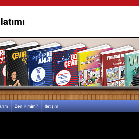
latımı
larım
Ben Kimim?
İletişim