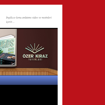
İngilizce konu anlatımı video ve metinleri
içerir…