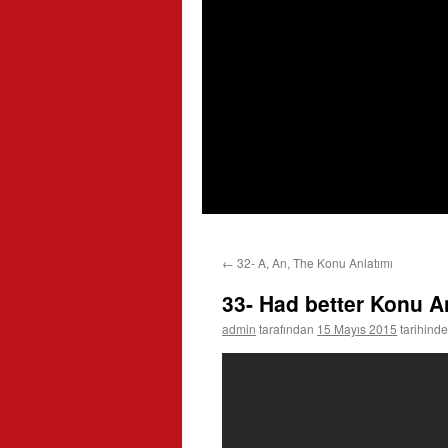
←
32- A, An, The Konu Anlatımı
33- Had better Konu A
admin
tarafından
15 Mayıs 2015
tarihinde