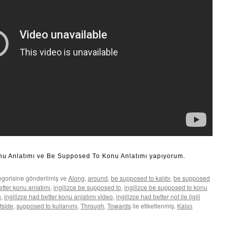
onu Anlatımı ve Be Supposed To Konu Anlatımı yapıyorum.
egorisine gönderilmiş ve
Along
,
around
,
be supposed to kalıbı
,
be supposed
tter konu anlatımı
,
ingilizce be supposed to
,
ingilizce be supposed to konu
ı
,
ingilizce had better konu anlatımı video
,
ingilizce had better not ile ilgili
tside
,
supposed to kullanımı
,
Through
,
Towards
ile etiketlenmiş.
Kalıcı