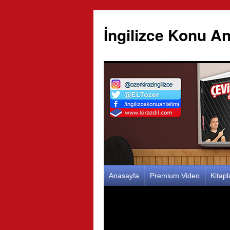
İngilizce Konu An
İçeriğe
Anasayfa
Premium Video
Kitap
atla