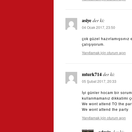
asiye
der ki:
04 Ocak 2017, 23:50
çok güzel hazırlamışsınız
çalışıyorum.
Yanıtlamak için oturum açın
mturk714
der ki:
05 Şubat 2017, 20:33
İyi günler hocam bir sorum
kullanmamanız dikkatimi ç
We wont attend TO the par
We wont attend the party
Yanıtlamak için oturum açın
admin
der ki: