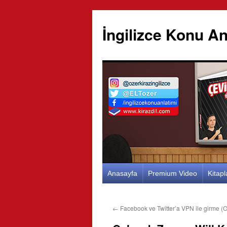
İngilizce Konu An
İçeriğe
Anasayfa
Premium Video
Kitap
atla
←
Facebook ve Twitter’a VPN ile girme 