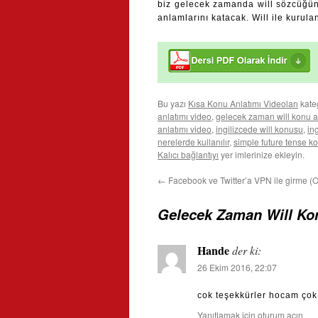
biz gelecek zamanda will sözcüğün
anlamlarını katacak. Will ile kurul
Bu yazı
Kısa Konu Anlatımı Videoları
kate
anlatımı video
,
gelecek zaman will konu a
anlatımı video
,
ingilizcede will konusu
,
in
nerelerde kullanılır
,
simple future tense k
Kalıcı bağlantıyı
yer imlerinize ekleyin.
←
Facebook ve Twitter’a VPN ile girme 
Gelecek Zaman Will Kon
Hande
der ki:
26 Ekim 2016, 22:07
cok teşekkürler hocam çok 
Yanıtlamak için oturum açın