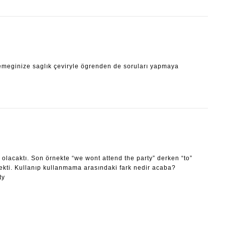
 emeginize saglık çeviryle ögrenden de soruları yapmaya
 olacaktı. Son örnekte “we wont attend the party” derken “to”
ekti. Kullanıp kullanmama arasındaki fark nedir acaba?
ty