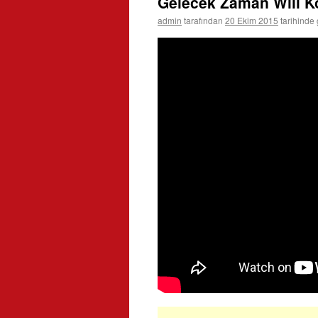
Gelecek Zaman Will Ko
admin
tarafından
20 Ekim 2015
tarihinde 