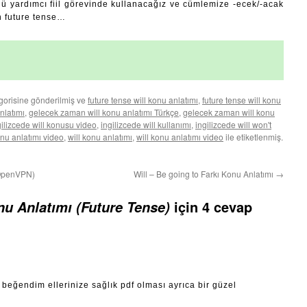
ü yardımcı fiil görevinde kullanacağız ve cümlemize -ecek/-acak
an future tense…
gorisine gönderilmiş ve
future tense will konu anlatımı
,
future tense will konu
nlatımı
,
gelecek zaman will konu anlatımı Türkçe
,
gelecek zaman will konu
gilizcede will konusu video
,
ingilizcede will kullanımı
,
ingilizcede will won't
onu anlatımı video
,
will konu anlatımı
,
will konu anlatımı video
ile etiketlenmiş.
(OpenVPN)
Will – Be going to Farkı Konu Anlatımı
→
için 4 cevap
u Anlatımı (Future Tense)
beğendim ellerinize sağlık pdf olması ayrıca bir güzel