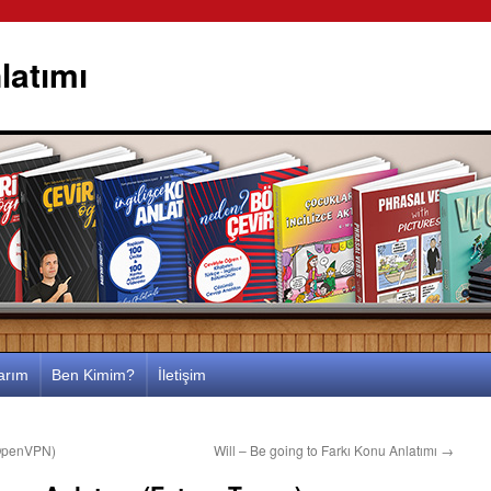
latımı
larım
Ben Kimim?
İletişim
(OpenVPN)
Will – Be going to Farkı Konu Anlatımı
→