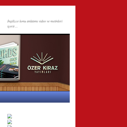
İngilizce konu anlatımı video ve metinleri
içerir…