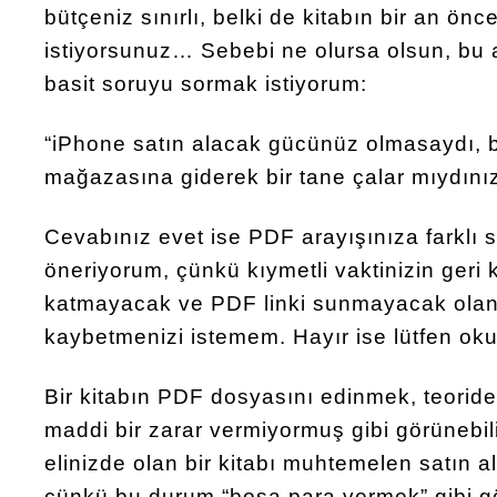
bütçeniz sınırlı, belki de kitabın bir an ön
istiyorsunuz… Sebebi ne olursa olsun, bu 
basit soruyu sormak istiyorum:
“iPhone satın alacak gücünüz olmasaydı, b
mağazasına giderek bir tane çalar mıydını
Cevabınız evet ise PDF arayışınıza farklı 
öneriyorum, çünkü kıymetli vaktinizin geri k
katmayacak ve PDF linki sunmayacak olan 
kaybetmenizi istemem. Hayır ise lütfen o
Bir kitabın PDF dosyasını edinmek, teoride
maddi bir zarar vermiyormuş gibi görünebi
elinizde olan bir kitabı muhtemelen satın 
çünkü bu durum “boşa para vermek” gibi g