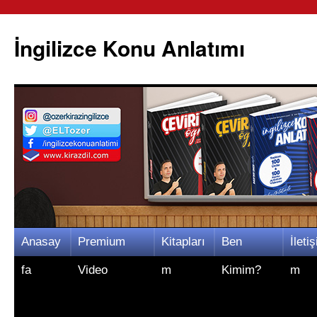
İngilizce Konu Anlatımı
İçeriğe
Anasay
Premium
Kitapları
Ben
İletiş
atla
fa
Video
m
Kimim?
m