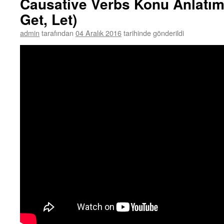
Causative Verbs Konu Anlatım
Get, Let)
admin
tarafından
04 Aralık 2016
tarihinde gönderildi