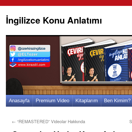
İngilizce Konu Anlatımı
İçeriğe
Anasayfa
Premium Video
Kitaplarım
Ben Kimim?
atla
←
“REMASTERED” Videolar Hakkında
S