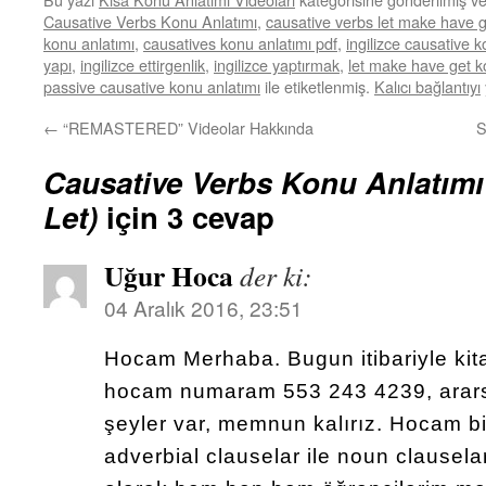
Causative Verbs Konu Anlatımı
,
causative verbs let make have g
konu anlatımı
,
causatives konu anlatımı pdf
,
ingilizce causative 
yapı
,
ingilizce ettirgenlik
,
ingilizce yaptırmak
,
let make have get 
passive causative konu anlatımı
ile etiketlenmiş.
Kalıcı bağlantıyı
←
“REMASTERED” Videolar Hakkında
S
Causative Verbs Konu Anlatımı 
Let)
için 3 cevap
Uğur Hoca
der ki:
04 Aralık 2016, 23:51
Hocam Merhaba. Bugun itibariyle kitab
hocam numaram 553 243 4239, arars
şeyler var, memnun kalırız. Hocam b
adverbial clauselar ile noun clausela