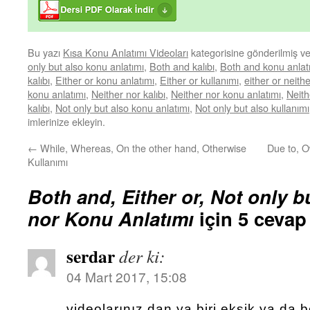
Bu yazı
Kısa Konu Anlatımı Videoları
kategorisine gönderilmiş v
only but also konu anlatımı
,
Both and kalıbı
,
Both and konu anlat
kalıbı
,
Either or konu anlatımı
,
Either or kullanımı
,
either or neithe
konu anlatımı
,
Neither nor kalıbı
,
Neither nor konu anlatımı
,
Neith
kalıbı
,
Not only but also konu anlatımı
,
Not only but also kullanımı
imlerinize ekleyin.
←
While, Whereas, On the other hand, Otherwise
Due to, O
Kullanımı
Both and, Either or, Not only b
nor Konu Anlatımı
için 5 cevap
serdar
der ki:
04 Mart 2017, 15:08
videolarınız dan ya biri eksik ya da