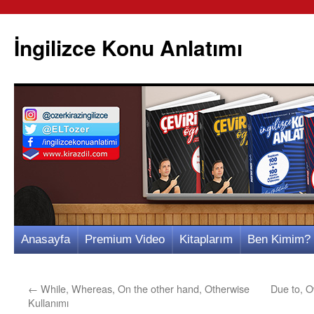
İngilizce Konu Anlatımı
İçeriğe
Anasayfa
Premium Video
Kitaplarım
Ben Kimim?
atla
←
While, Whereas, On the other hand, Otherwise
Due to, O
Kullanımı