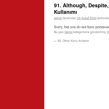
91. Although, Despite,
Kullanımı
admin
tarafından
25 Şubat 2020
tarihinde
Sorry, but you do not have permissio
Bu yazı
Genel
kategorisine gönderilmiş.
K
←
90. Other Konu Anlatımı