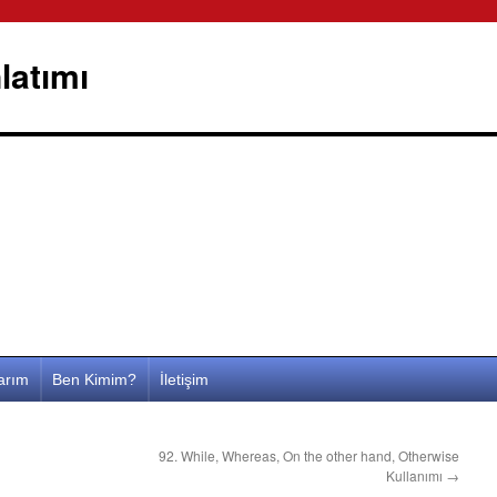
latımı
larım
Ben Kimim?
İletişim
92. While, Whereas, On the other hand, Otherwise
Kullanımı
→