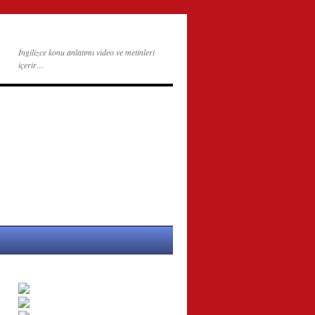
İngilizce konu anlatımı video ve metinleri
içerir…