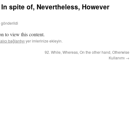
 In spite of, Nevertheless, However
 gönderildi
n to view this content.
alıcı bağlantıyı
yer imlerinize ekleyin.
92. While, Whereas, On the other hand, Otherwise
Kullanımı
→