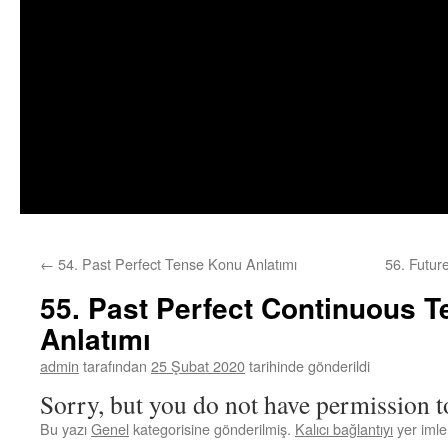
←
54. Past Perfect Tense Konu Anlatımı
56. Futur
55. Past Perfect Continuous 
Anlatımı
admin
tarafından
25 Şubat 2020
tarihinde gönderildi
Sorry, but you do not have permission to
Bu yazı
Genel
kategorisine gönderilmiş.
Kalıcı bağlantıyı
yer imler