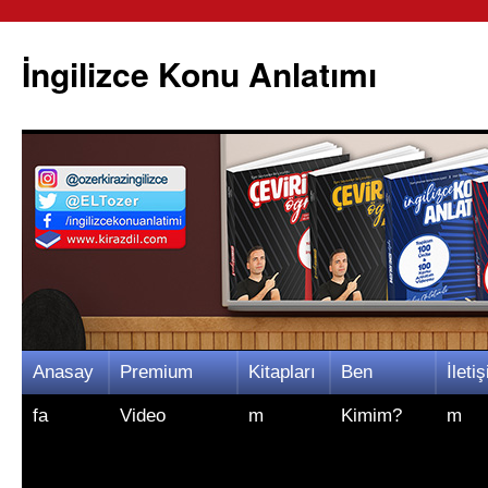
İngilizce Konu Anlatımı
İçeriğe
Anasay
Premium
Kitapları
Ben
İletiş
atla
fa
Video
m
Kimim?
m