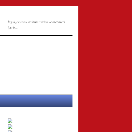
İngilizce konu anlatımı video ve metinleri
içerir…