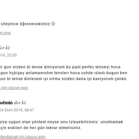
z izleyince öğreneceksiniz 🙂
um açın
er ki:
016, 23:30
r gun sizden bi tense dinlıyorum bu past perfec tenseyi hoca
bugun hçbişey anlamamıstım tenslerı hoca ustste ısledı bugun ben
gun bi tense dinlesem ıyı olrmu sizden daha iyi kavryorum çünkü
 için oturum açın
admin
der ki:
04 Ekim 2016, 08:47
size uygun olan yöntem neyse onu izleyebilirsiniz. unutmamak
için eskileri de her gün tekrar etmelisiniz.
Yanıtlamak için oturum açın