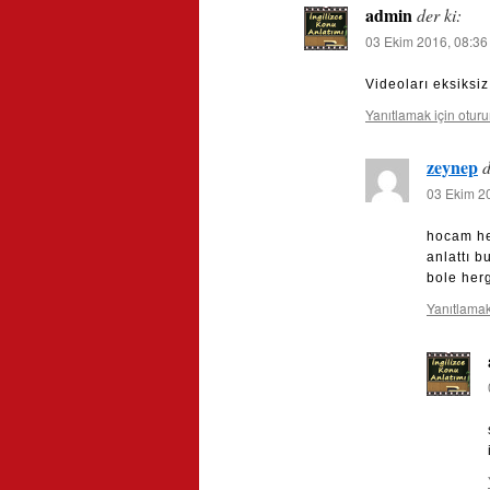
admin
der ki:
03 Ekim 2016, 08:36
Videoları eksiksi
Yanıtlamak için otur
zeynep
d
03 Ekim 2
hocam he
anlattı 
bole her
Yanıtlamak