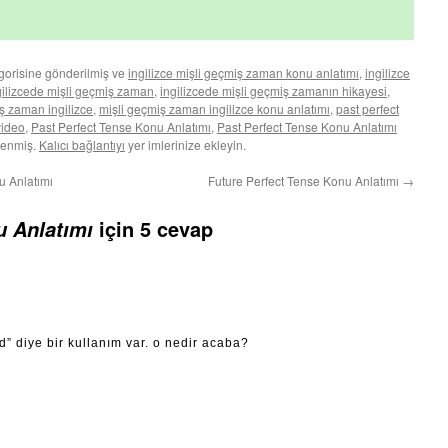
gorisine gönderilmiş ve
ingilizce mişli geçmiş zaman konu anlatımı
,
ingilizce
gilizcede mişli geçmiş zaman
,
ingilizcede mişli geçmiş zamanın hikayesi
,
ş zaman ingilizce
,
mişli geçmiş zaman ingilizce konu anlatımı
,
past perfect
video
,
Past Perfect Tense Konu Anlatımı
,
Past Perfect Tense Konu Anlatımı
tlenmiş.
Kalıcı bağlantıyı
yer imlerinize ekleyin.
u Anlatımı
Future Perfect Tense Konu Anlatımı
→
için 5 cevap
u Anlatımı
d” diye bir kullanım var. o nedir acaba?