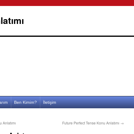
latımı
larım
Ben Kimim?
İletişim
u Anlatımı
Future Perfect Tense Konu Anlatımı
→