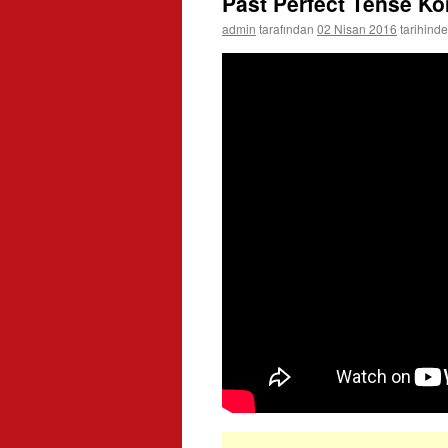
Past Perfect Tense Ko
admin
tarafından
02 Nisan 2016
tarihinde