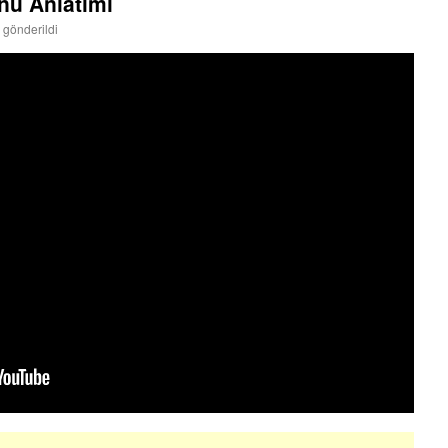
nu Anlatımı
 gönderildi