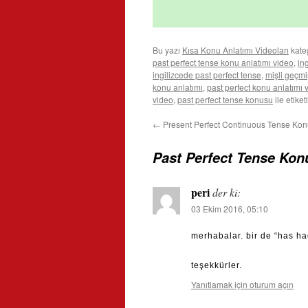
Bu yazı
Kısa Konu Anlatımı Videoları
kate
past perfect tense konu anlatımı video
,
in
ingilizcede past perfect tense
,
mişli geçmi
konu anlatımı
,
past perfect konu anlatımı 
video
,
past perfect tense konusu
ile etike
←
Present Perfect Continuous Tense Kon
Past Perfect Tense Kon
peri
der ki:
03 Ekim 2016, 05:10
merhabalar. bir de “has ha
teşekkürler.
Yanıtlamak için oturum açın