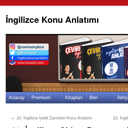
İngilizce Konu Anlatımı
İçeriğe
Anasay
Premium
Kitapları
Ben
İletiş
atla
fa
Video
m
Kimim?
m
←
20. İngilizce İyelik Zamirleri Konu Anlatımı
22. İngi