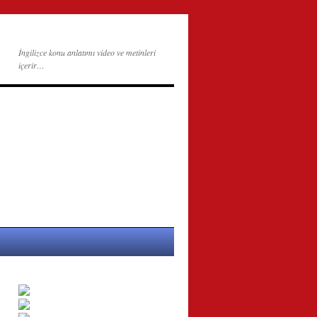
İngilizce konu anlatımı video ve metinleri
içerir…