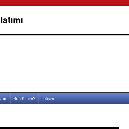
latımı
larım
Ben Kimim?
İletişim