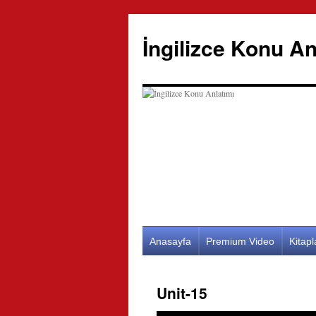
İngilizce Konu An
İçeriğe
Anasayfa
Premium Video
Kitap
atla
Unit-15