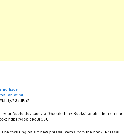
zingilizce
konuanlatimi
//bit.ly/2SzdBhZ
 your Apple devices via “Google Play Books” application on the
book: https://goo.gl/o3rQ6U
will be focusing on six new phrasal verbs from the book, Phrasal