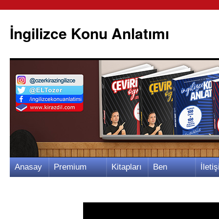
İngilizce Konu Anlatımı
İçeriğe
Anasay
Premium
Kitapları
Ben
İletiş
atla
fa
Video
m
Kimim?
m