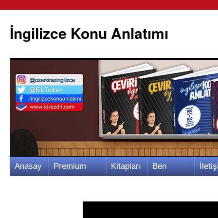
İngilizce Konu Anlatımı
İçeriğe
Anasay
Premium
Kitapları
Ben
İletiş
atla
fa
Video
m
Kimim?
m