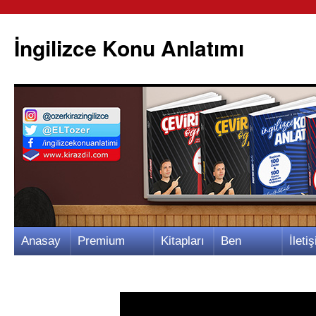
İngilizce Konu Anlatımı
İçeriğe
Anasay
Premium
Kitapları
Ben
İletiş
atla
fa
Video
m
Kimim?
m