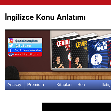
İngilizce Konu Anlatımı
İçeriğe
Anasay
Premium
Kitapları
Ben
İletiş
atla
fa
Video
m
Kimim?
m