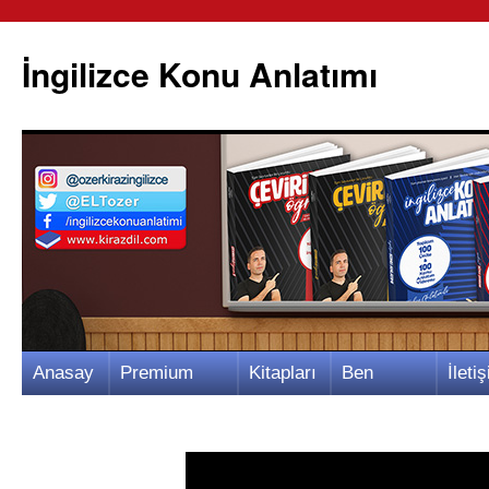
İngilizce Konu Anlatımı
İçeriğe
Anasay
Premium
Kitapları
Ben
İletiş
atla
fa
Video
m
Kimim?
m