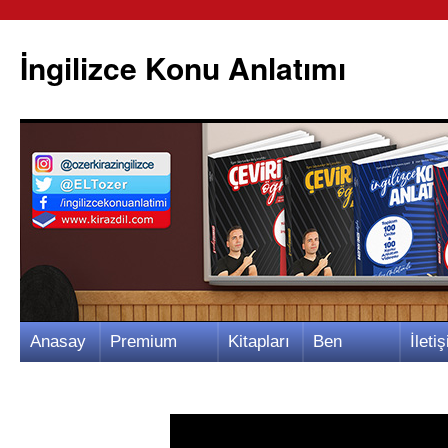
İngilizce Konu Anlatımı
İçeriğe
Anasay
Premium
Kitapları
Ben
İletiş
atla
fa
Video
m
Kimim?
m