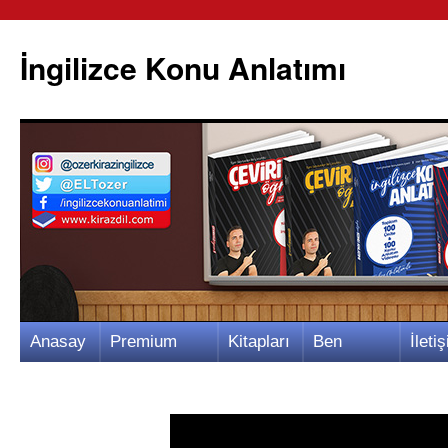
İngilizce Konu Anlatımı
İçeriğe
Anasay
Premium
Kitapları
Ben
İletiş
atla
fa
Video
m
Kimim?
m