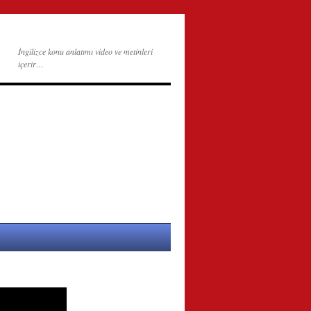
İngilizce konu anlatımı video ve metinleri
içerir…