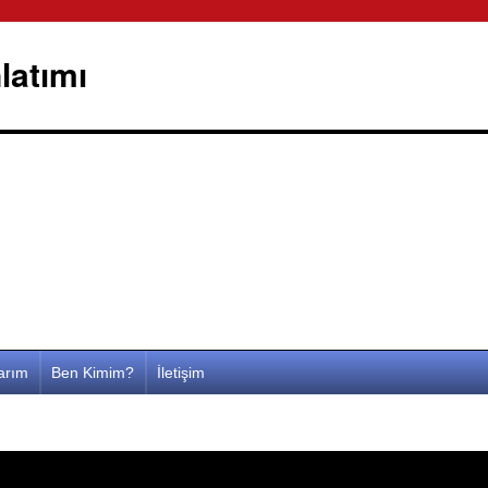
latımı
larım
Ben Kimim?
İletişim