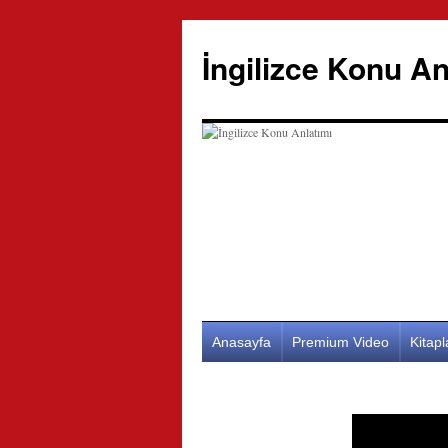
İngilizce Konu An
İçeriğe
Anasayfa
Premium Video
Kitap
atla