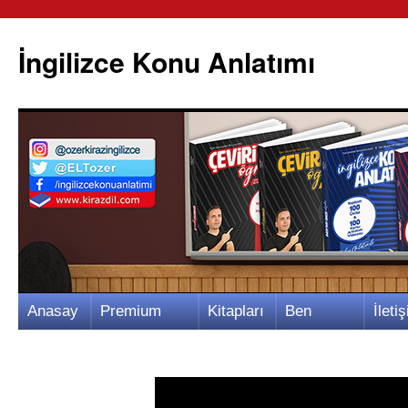
İngilizce Konu Anlatımı
İçeriğe
Anasay
Premium
Kitapları
Ben
İletiş
atla
fa
Video
m
Kimim?
m