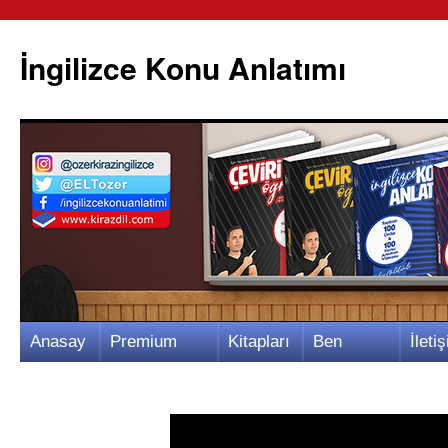
İngilizce Konu Anlatımı
İçeriğe
Anasay
Premium
Kitapları
Ben
İletiş
atla
fa
Video
m
Kimim?
m