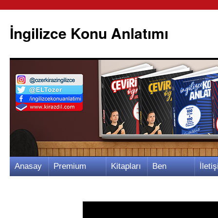
İngilizce Konu Anlatımı
İçeriğe
Anasay
Premium
Kitapları
Ben
İletiş
atla
fa
Video
m
Kimim?
m