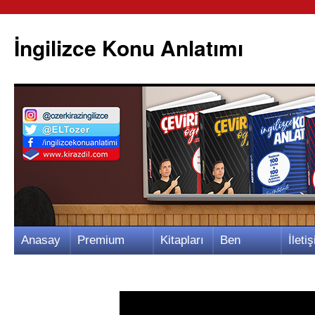
İngilizce Konu Anlatımı
İçeriğe
Anasay
Premium
Kitapları
Ben
İletiş
atla
fa
Video
m
Kimim?
m