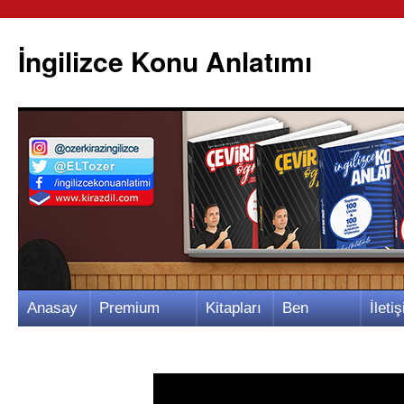
İngilizce Konu Anlatımı
İçeriğe
Anasay
Premium
Kitapları
Ben
İletiş
atla
fa
Video
m
Kimim?
m