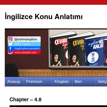
İngilizce Konu Anlatımı
İçeriğe
Anasay
Premium
Kitapları
Ben
İletiş
atla
fa
Video
m
Kimim?
m
Chapter – 4.8