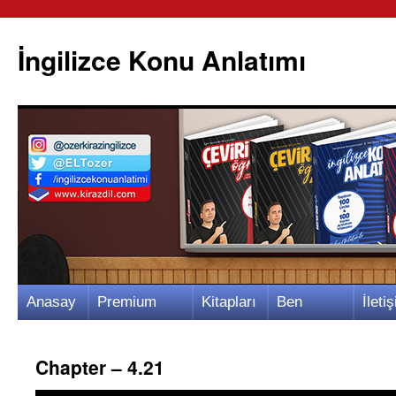
İngilizce Konu Anlatımı
İçeriğe
Anasay
Premium
Kitapları
Ben
İletiş
atla
fa
Video
m
Kimim?
m
Chapter – 4.21