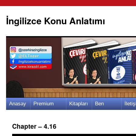
İngilizce Konu Anlatımı
İçeriğe
Anasay
Premium
Kitapları
Ben
İletiş
atla
fa
Video
m
Kimim?
m
Chapter – 4.16