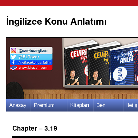
İngilizce Konu Anlatımı
İçeriğe
Anasay
Premium
Kitapları
Ben
İletiş
atla
fa
Video
m
Kimim?
m
Chapter – 3.19