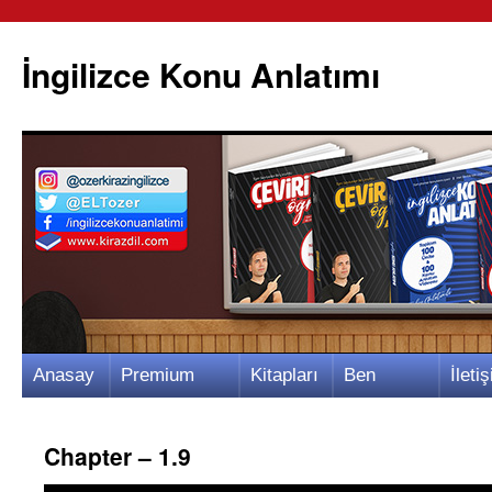
İngilizce Konu Anlatımı
İçeriğe
Anasay
Premium
Kitapları
Ben
İletiş
atla
fa
Video
m
Kimim?
m
Chapter – 1.9