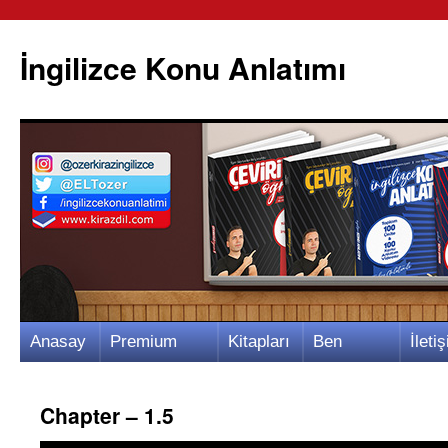
İngilizce Konu Anlatımı
İçeriğe
Anasay
Premium
Kitapları
Ben
İletiş
atla
fa
Video
m
Kimim?
m
Chapter – 1.5