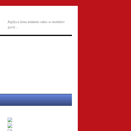
İngilizce konu anlatımı video ve metinleri
içerir…