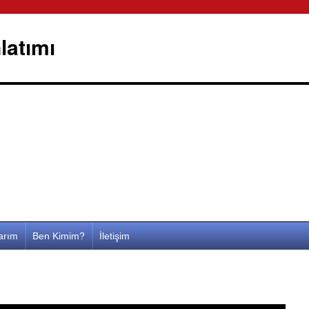
latımı
larım
Ben Kimim?
İletişim