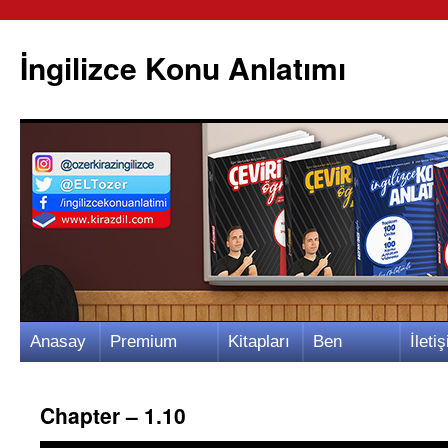
İngilizce Konu Anlatımı
İçeriğe
Anasay
Premium
Kitapları
Ben
İletiş
atla
fa
Video
m
Kimim?
m
Chapter – 1.10