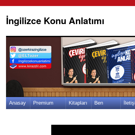
İngilizce Konu Anlatımı
İçeriğe
Anasay
Premium
Kitapları
Ben
İletiş
atla
fa
Video
m
Kimim?
m