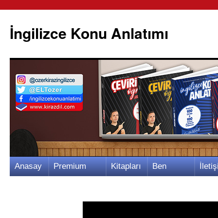
İngilizce Konu Anlatımı
İçeriğe
Anasay
Premium
Kitapları
Ben
İletiş
atla
fa
Video
m
Kimim?
m