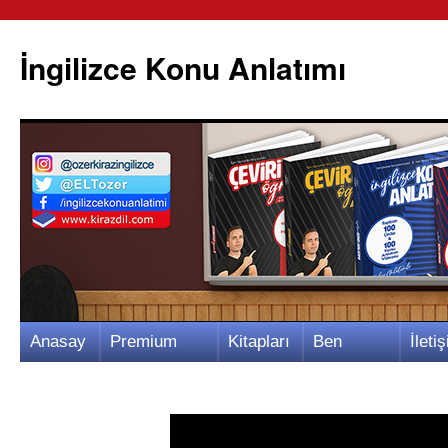
İngilizce Konu Anlatımı
İçeriğe
Anasay
Premium
Kitapları
Ben
İletiş
atla
fa
Video
m
Kimim?
m