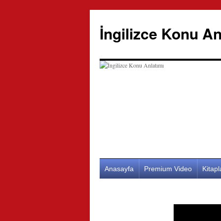
İngilizce Konu An
İçeriğe
Anasayfa
Premium Video
Kitap
atla