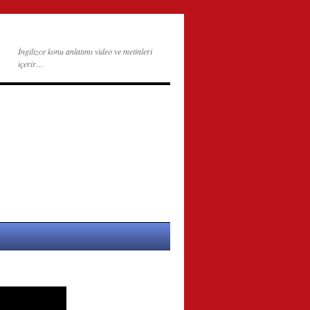
İngilizce konu anlatımı video ve metinleri
içerir…