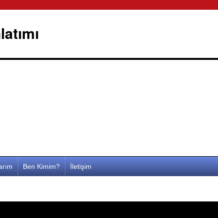
latımı
larım
Ben Kimim?
İletişim