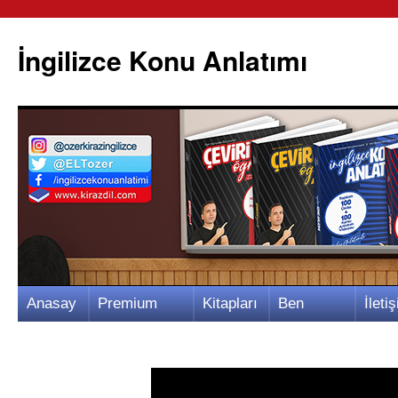
İngilizce Konu Anlatımı
İçeriğe
Anasay
Premium
Kitapları
Ben
İletiş
atla
fa
Video
m
Kimim?
m