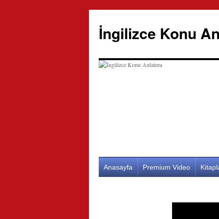
İngilizce Konu An
İçeriğe
Anasayfa
Premium Video
Kitap
atla