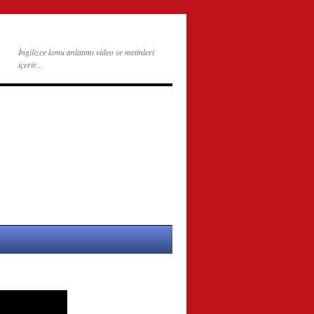
İngilizce konu anlatımı video ve metinleri
içerir…