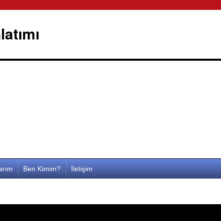
latımı
larım
Ben Kimim?
İletişim