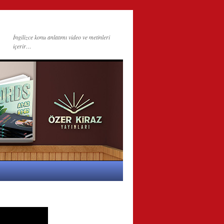
İngilizce konu anlatımı video ve metinleri
içerir…