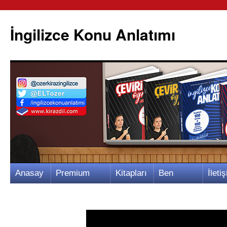
İngilizce Konu Anlatımı
İçeriğe
Anasay
Premium
Kitapları
Ben
İletiş
atla
fa
Video
m
Kimim?
m