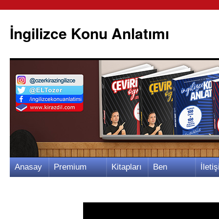
İngilizce Konu Anlatımı
İçeriğe
Anasay
Premium
Kitapları
Ben
İletiş
atla
fa
Video
m
Kimim?
m