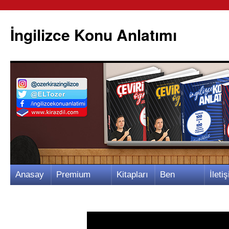
İngilizce Konu Anlatımı
İçeriğe
Anasay
Premium
Kitapları
Ben
İletiş
atla
fa
Video
m
Kimim?
m