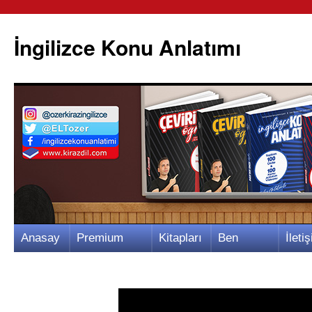
İngilizce Konu Anlatımı
İçeriğe
Anasay
Premium
Kitapları
Ben
İletiş
atla
fa
Video
m
Kimim?
m