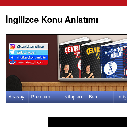
İngilizce Konu Anlatımı
İçeriğe
Anasay
Premium
Kitapları
Ben
İletiş
atla
fa
Video
m
Kimim?
m