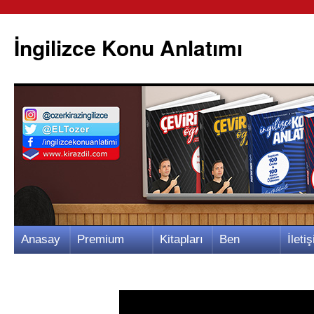
İngilizce Konu Anlatımı
İçeriğe
Anasay
Premium
Kitapları
Ben
İletiş
atla
fa
Video
m
Kimim?
m