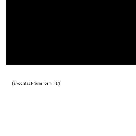
[si-contact-form form=’1′]