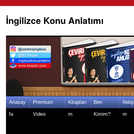
İngilizce Konu Anlatımı
İçeriğe
Anasay
Premium
Kitapları
Ben
İletiş
atla
fa
Video
m
Kimim?
m