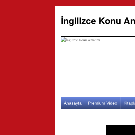
İngilizce Konu An
İçeriğe
Anasayfa
Premium Video
Kitap
atla