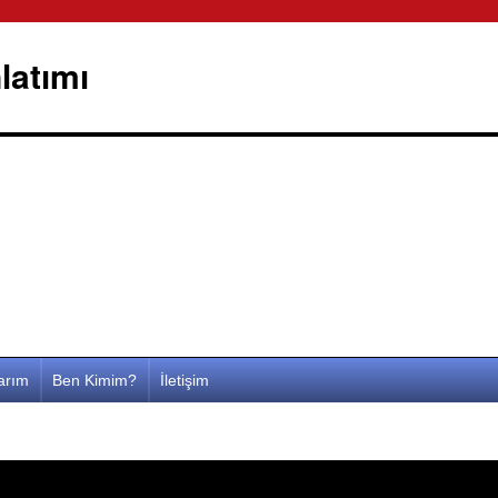
latımı
larım
Ben Kimim?
İletişim