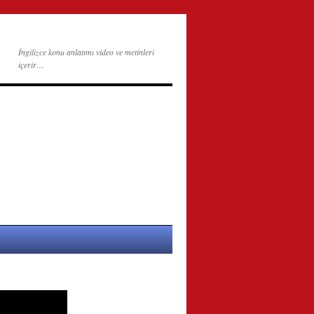
İngilizce konu anlatımı video ve metinleri
içerir…